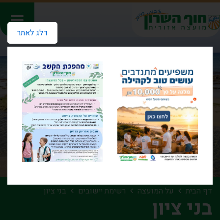
דלג לאתר
דף הבית
על המועצה
רשימת יישובים
בני ציון
בני ציון