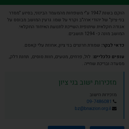
הוקם בשנת 1947 ע"י משפחות מהמעמד הבינוני, בסיוע "מסדר
בני-ציון" של יהודי ארה"ב וקרוי על שמו. גרעין המושב מבוסס על
אגודה חקלאית שיתופית השייכת לתנועת האיחוד החקלאי.
המושב מונה כ- 1294 תושבים.
כדאי לבקר:
שמורת חרוצים בני ציון, אחוזת עלי קאסם.
ענפים כלכליים:
לול, פרחים, מטעים, חוות סוסים, תחנת דלק,
מסעדה ובריכת שחייה .
מזכירות ישוב בני ציון
מזכירות הישוב
09-7486081
bz@bnaizion.org.il