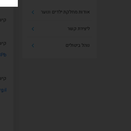
אודות מחלקת ילדים ונוער
קישו
ליצירת קשר
קישו
נוהל ביטולים
8Pb
קישו
.il/