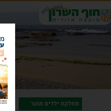
דף 
מח
מחלקת ילדים ונוער
לדף