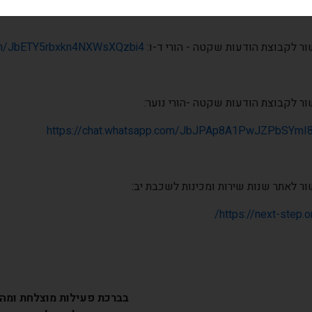
ר לקבוצת הודעות שקטה - הורי ד-ו:
com/JbETY5rbxkn4NXWsXQzbi4
ר לקבוצת הודעות שקטה -הורי נוער:
https://chat.whatsapp.com/JbJPAp8A1PwJZPbSYmI
ר לאתר שנות שירות ומכינות לשכבת יב:
https://next-step.org
בברכת פעילות מוצלחת ומה