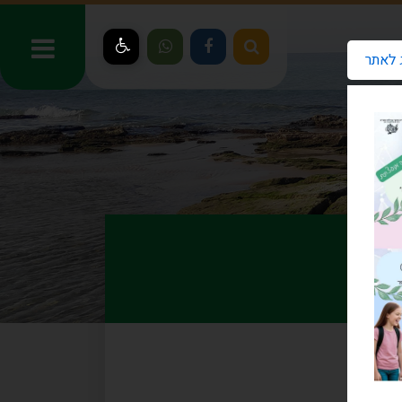
 לאתר
ר