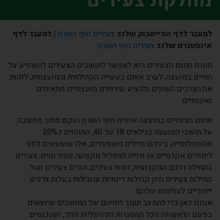
מחלקת צעירים
למעבר לדף הפייסבוק שלנו:
צעירים חוף השרון
|
למעבר לדף
אינסטגרם שלנו:
צעירים חוף השרון
מטרת תחום הצעירים היא לאפשר לתושבים הצעירים להשפיע על
החיים במועצה, לערב אותם בעשייה הקהילתית והמועצתית, לזהות
את הצרכים השונים ולהציע שירותים מועצתיים מתאימים
ואיכותיים
.
תחום הצעירים במועצה אזורית חוף השרון הוקם מתוך מחשבה
על תושבי המועצה בגילאים 18 עד
40
, המהווים כ20%
מהאוכלוסייה, ביניהם חיילים משוחררים, אלו שנמצאים לפני
לימודים אקדמיים או פנייה למסלול מקצועי, סטודנטים, צעירים
בתחילת דרכם המקצועית, זוגות צעירים, הורים צעירים ועוד
.
קהילות צעירים הינן קהילות דינמיות ומובילות בעלות צרכים
ייחודיים לעולמות שלהם.
אנחנו כאן כדי לתת גב תומך לחייהם של התושבים שיוצאים
בפעם הראשונה מכל המסגרות הפורמליות מחד, ושנכנסים