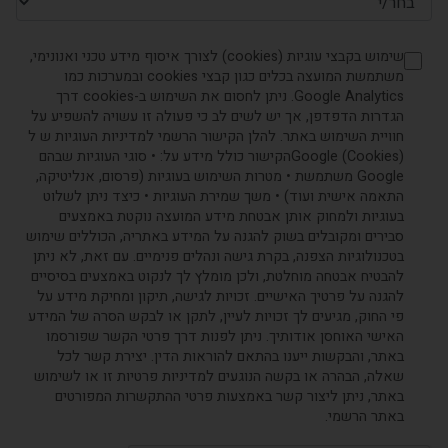
שימוש בקבצי עוגיות (cookies) לצורך איסוף מידע טכני ואנונימי,
משתמשת המועצה בכלים כגון קבצי cookies ובמערכות כמו
Google Analytics. ניתן לחסום את השימוש ב-cookies דרך
הגדרות הדפדפן, אך יש לשים לב כי פעולה זו עשויה להשפיע על
חוויית השימוש באתר. להלן הקישור הרשמי למדיניות העוגיות ש ל
(Cookies) Googleהקישור כולל מידע על: • סוגי העוגיות שבהם
Google משתמשת • מטרות השימוש בעוגיות (פרסום, אנליטיקה,
התאמה אישית ועוד) • משך שמירת העוגיות • כיצד ניתן לשלוט
בעוגיות ולמחוק אותן אבטחת מידע המועצה נוקטת באמצעים
סבירים ומקובלים בשוק להגנה על המידע באתריה, הכוללים שימוש
בטכנולוגיות הצפנה, בקרת גישה ונהלים פנימיים. עם זאת, לא ניתן
להבטיח אבטחה מוחלטת, ולכן מומלץ לך לנקוט באמצעים בסיסיים
להגנה על פרטיך האישיים. זכויות לגישה, תיקון ומחיקת מידע על
פי החוק, מגיעים לך זכויות לעיין, לתקן או לבקש הסרה של המידע
האישי האוחסן אודותיך. ניתן לפנות דרך פרטי הקשר שפורסמו
באתר, והבקשות ייענו בהתאם להוראות הדין. יצירת קשר לכל
שאלה, הבהרה או בקשה הנוגעים למדיניות פרטיות זו או לשימוש
באתר, ניתן ליצור קשר באמצעות פרטי ההתקשרות המפורטים
באתר הרשמי.