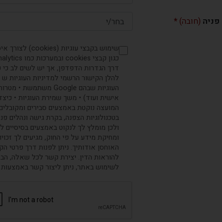
 פניה
(חובה)
שימוש בקבצי עוג
דרך הגדרות הדפדפן, אך יש לשים לב כי פ
העוגיות שבהם Google מש
אישית ועוד) • משך שמירת העוגיות • כיצד
המועצה נוקטת באמצעים סבירים ומקובלים
בטכנולוגיות הצפנה, בקרת גישה ונהלים פנ
ולכן מומלץ לך לנקוט באמצעים בסיסיים להג
ומחיקת מידע על פי החוק, מגיעים לך זכוי
האוחסן אודותיך. ניתן לפנות דרך פרטי ה
להוראות הדין. יצירת קשר לכל שאלה, הבהר
לשימוש באתר, ניתן ליצור קשר באמצעות