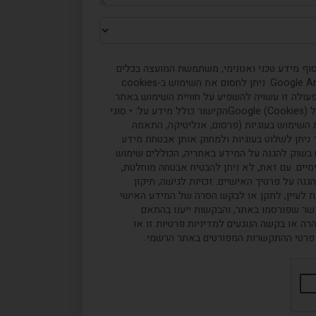
יות (cookies) לצורך איסוף מידע טכני ואנונימי, משתמשת המועצה בכלים
כגון קבצי cookies ובמערכות כמו Google Analytics. ניתן לחסום את השימוש ב-cookies
עולה זו עשויה להשפיע על חוויית השימוש באתר.
להלן הקישור הרשמי למדיניות העוגיות ש ל (Cookies) Googleהקישור כולל מידע על: • סוגי
תמשת • מטרות השימוש בעוגיות (פרסום, אנליטיקה, התאמה
 ניתן לשלוט בעוגיות ולמחוק אותן אבטחת מידע
 בשוק להגנה על המידע באתריה, הכוללים שימוש
ימיים. עם זאת, לא ניתן להבטיח אבטחה מוחלטת,
נה על פרטיך האישיים. זכויות לגישה, תיקון
ות לעיין, לתקן או לבקש הסרה של המידע האישי
קשר שפורסמו באתר, והבקשות ייענו בהתאם
ה או בקשה הנוגעים למדיניות פרטיות זו או
 פרטי ההתקשרות המפורטים באתר הרשמי.