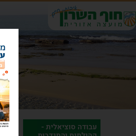
דף 
פניי
פנ
עבודה סוציאלית -
קהילתית והתנדבות