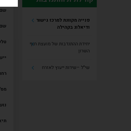
שם 
פנייה מקוונת למרכז גישור
שם 
ודיאלוג בקהילה
טלפ
יחידת ההתנדבות של מועצת חוף
השרון
ייש
שי"ל –שירות ייעוץ לאזרח
רחו
מס'
נוש
תיא