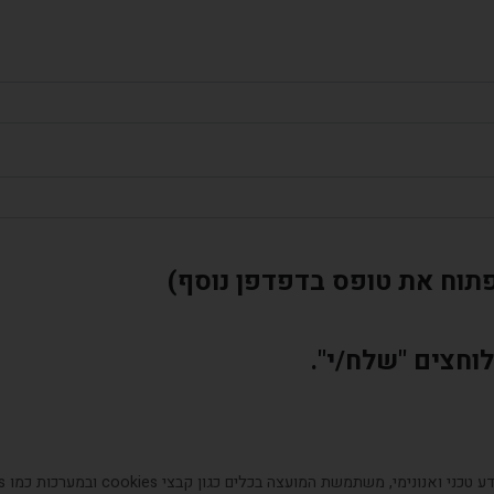
תוח את טופס בדפדפן נוסף)
וחצים "שלח/י".