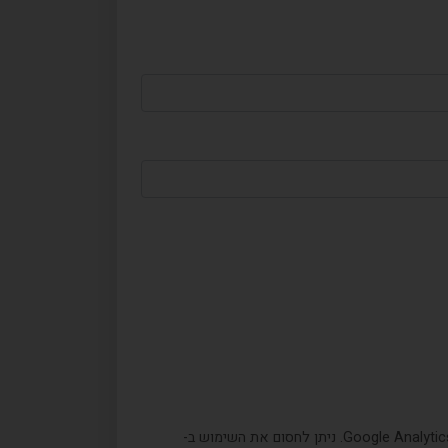
שימוש בקבצי עוגיות (cookies) לצורך איסוף מידע טכני ואנונימי, משתמשת המועצה בכלים כגון קבצי cookies ובמערכות כמו Google Analytics. ניתן לחסום את השימוש ב-