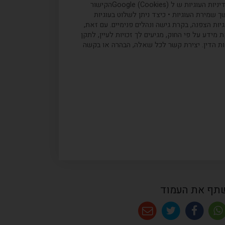
cookies דרך הגדרות הדפדפן, אך יש לשים לב כי פעולה זו עשויה להשפיע על חוויית השימוש באתר. להלן הקישור הרשמי למדיניות העוגיות ש ל (Cookies) Googleהקישור
ית ועוד) • משך שמירת העוגיות • כיצד ניתן לשלוט בעוגיות
ת הצפנה, בקרת גישה ונהלים פנימיים. עם זאת,
מידע על פי החוק, מגיעים לך זכויות לעיין, לתקן
ות הדין. יצירת קשר לכל שאלה, הבהרה או בקשה
תף את העמוד