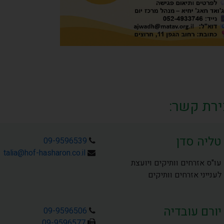
ירת קשר:
טליה סדן
09-9596539
talia@hof-hasharon.co.il
עו"ס אזרחים וותיקים ויועצת
לענייני אזרחים וותיקים
יורם עובדיה
09-9596506
09-9596577