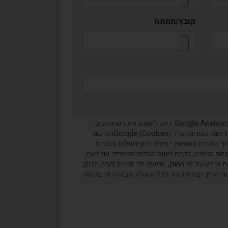
קובץ/תמונה
שימוש בקבצי עוגיות (cookies) לצורך איסוף מידע טכני ואנונימי, משתמשת המועצה בכלים כגון קבצי cookies ובמערכות כמו Google Analytics. ניתן לחסום את השימוש ב-
cookies דרך הגדרות הדפדפן, אך יש לשים לב כי פעולה זו עשויה להשפיע על חוויית השימוש באתר. להלן הקישור הרשמי למדיניות העוגיות ש ל (Cookies) Googleהקישור
ית ועוד) • משך שמירת העוגיות • כיצד ניתן לשלוט בעוגיות
ת הצפנה, בקרת גישה ונהלים פנימיים. עם זאת,
מידע על פי החוק, מגיעים לך זכויות לעיין, לתקן
ות הדין. יצירת קשר לכל שאלה, הבהרה או בקשה