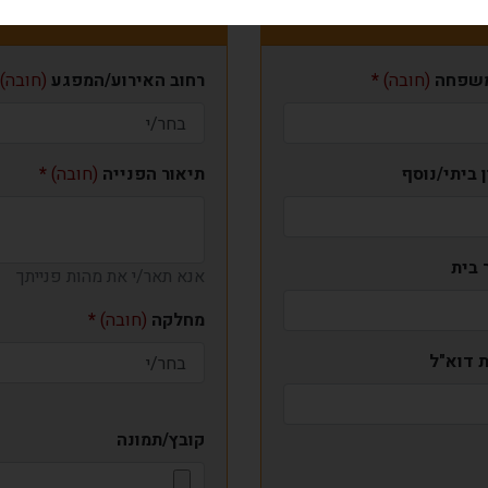
פרטי הפונה
שפחה
(חובה)
רחוב האירוע/המפגע
(חובה)
 ביתי/נוסף
תיאור הפנייה
(חובה)
 בית
אנא תאר/י את מהות פנייתך
מחלקה
(חובה)
 דוא"ל
קובץ/תמונה