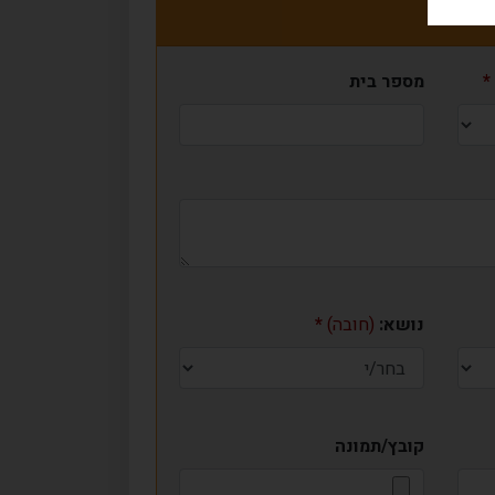
מספר בית
נושא:
(חובה)
קובץ/תמונה