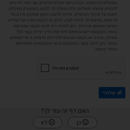
בטכנולוגיות הצפנה, בקרת גישה ונהלים פנימיים. עם זאת, לא ניתן
להבטיח אבטחה מוחלטת, ולכן מומלץ לך לנקוט באמצעים בסיסיים
להגנה על פרטיך האישיים. זכויות לגישה, תיקון ומחיקת מידע על
פי החוק, מגיעים לך זכויות לעיין, לתקן או לבקש הסרה של המידע
האישי האוחסן אודותיך. ניתן לפנות דרך פרטי הקשר שפורסמו
באתר, והבקשות ייענו בהתאם להוראות הדין. יצירת קשר לכל
שאלה, הבהרה או בקשה הנוגעים למדיניות פרטיות זו או לשימוש
באתר, ניתן ליצור קשר באמצעות פרטי ההתקשרות המפורטים
באתר הרשמי.
שלח/י
האם דף זה עזר לך?
כן
לא