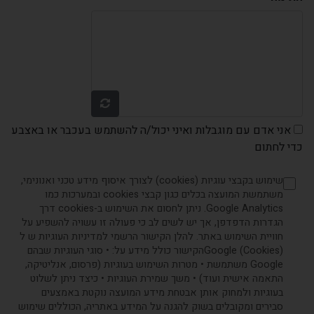
אני אדם עם מוגבלות ואיני יכול/ה להשתמש בעכבר או באצבע
כדי לחתום
שימוש בקבצי עוגיות (cookies) לצורך איסוף מידע טכני ואנונימי,
משתמשת המועצה בכלים כגון קבצי cookies ובמערכות כמו
Google Analytics. ניתן לחסום את השימוש ב-cookies דרך
הגדרות הדפדפן, אך יש לשים לב כי פעולה זו עשויה להשפיע על
חוויית השימוש באתר. להלן הקישור הרשמי למדיניות העוגיות ש ל
(Cookies) Googleהקישור כולל מידע על: • סוגי העוגיות שבהם
Google משתמשת • מטרות השימוש בעוגיות (פרסום, אנליטיקה,
התאמה אישית ועוד) • משך שמירת העוגיות • כיצד ניתן לשלוט
בעוגיות ולמחוק אותן אבטחת מידע המועצה נוקטת באמצעים
סבירים ומקובלים בשוק להגנה על המידע באתריה, הכוללים שימוש