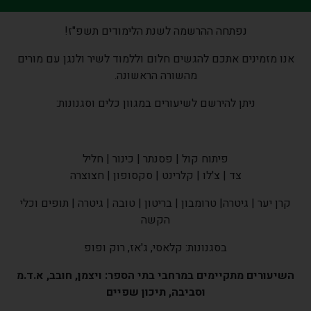
נפתחה ההרשמה לשנת הלימודים תשפ"ז!
אנו מזמינים אתכם להגשים חלום וללמוד לשיר ולנגן עם מורים
מהשורה הראשונה.
ניתן להירשם לשיעורים במגוון כלים וסגנונות:
פיתוח קול | פסנתר | כינור | חליל
צד | צ'לו | קלרינט | סקסופון | חצוצרה
קרן יער | גיטרה| טרומבון | בריטון | טובה | גיטרה | תופים וכלי
הקשה
בסגנונות: קלאסי, ג'אז, רוק ופופ
השיעורים מתקיימים במרחבי בתי הספר: ויצמן, חובב, א.ד.מ
וסביבה, תיכון שפיים