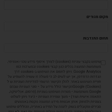
מקום מגורים
תחום התנדבות
שימוש בקבצי עוגיות (cookies) לצורך איסוף מידע טכני ואנונימי,
משתמשת המועצה בכלים כגון קבצי cookies ובמערכות כמו
Google Analytics. ניתן לחסום את השימוש ב-cookies דרך
הגדרות הדפדפן, אך יש לשים לב כי פעולה זו עשויה להשפיע על
חוויית השימוש באתר. להלן הקישור הרשמי למדיניות העוגיות ש ל
(Cookies) Googleהקישור כולל מידע על: • סוגי העוגיות שבהם
Google משתמשת • מטרות השימוש בעוגיות (פרסום, אנליטיקה,
התאמה אישית ועוד) • משך שמירת העוגיות • כיצד ניתן לשלוט
בעוגיות ולמחוק אותן אבטחת מידע המועצה נוקטת באמצעים
סבירים ומקובלים בשוק להגנה על המידע באתריה, הכוללים שימוש
בטכנולוגיות הצפנה, בקרת גישה ונהלים פנימיים. עם זאת, לא ניתן