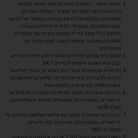
ביטוח לאומי – בהתאם לחוק הביטוח הלאומי ותקנות
הביטוח הלאומי מתנדבים המצ"ב , פעולות התנדבות
המפורטות בתקנות מזכות את המתנדב, במקרה של פגיעה
בזמן ההתנדבות, בתגמולי ביטוח זהים לנפגע עבודה.
הטיפול בנ"ל נמצא בדר"כ בתחום אחריות של אחראי/ית
מתנדבים במועצה שאמור לבצע רישום מסודר של
המתנדבים.
למתנדבים שהינם תלמידים במסגרת חוק לימוד חובה יש
גם ביטוח תאונות אישיות תלמידים 24/7.
הכיסויים המפורטים לעיל הינם בשים לב שבכל פוליסות
הביטוח (ולענייננו, אחריות כלפי צד שלישי וביטוח תאונות
אישיות תלמידים) יש חריג מלחמה וטרור.
נזקי גוף שנגרמים בקשר עם אירועי המלחמה מכוסים על
ידי המדינה במסגרת חוק התגמולים לנפגעי פעולות איבה,
תש"ל-1970.
נזקי רכוש שנגרמים בקשר עם אירועי המלחמה מכוסים על
ידי המדינה במסגרת חוק מס רכוש וקרן פיצויים,
התשכ"א-1961.
כיתת כוננות שכפופה למג"ב או לצבא (החברים נמצאים