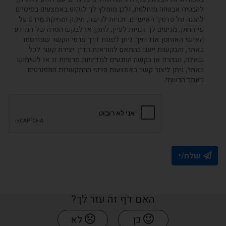
להבטיח אבטחה מוחלטת, ולכן מומלץ לך לנקוט באמצעים בסיסיים
להגנה על פרטיך האישיים. זכויות לגישה, תיקון ומחיקת מידע על
פי החוק, מגיעים לך זכויות לעיין, לתקן או לבקש הסרה של המידע
האישי האוחסן אודותיך. ניתן לפנות דרך פרטי הקשר שפורסמו
באתר, והבקשות ייענו בהתאם להוראות הדין. יצירת קשר לכל
שאלה, הבהרה או בקשה הנוגעים למדיניות פרטיות זו או לשימוש
באתר, ניתן ליצור קשר באמצעות פרטי ההתקשרות המפורטים
באתר הרשמי.
שלח/י
האם דף זה עזר לך?
כן
לא