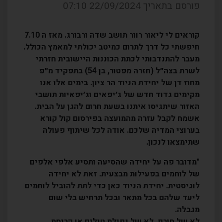
פורסם בתאריך 22/09/2024 07:10
קוראים לי ליאור רוור תושב שדה ורבורג. מאז ה 7.10
חיפשתי כל דרך לתרום כמיטב יכולתי למאמץ הכולל.
מעבר להתנדבותי לכתת הכוננות היישובית חזרתי
לשרת בצה״ל (חזרה מפטור, בן 54) בתפקיד מ״פ
מחוז דן של יחידת הניוד הר ציון. בימים אלו אנו
מקימים גדוד חדש של ג׳יפאים וג׳יפאיות תושבי
האזור שיתגיסו איתנו בשעת חרום להגן על הבית.
אשמח לקבל עזרה מהמועצה בפירסום קול קורא
בערוצי המדיה שלכם. אודה לכל שיתוף פעולה
שתימצאו לנכון.
"מדובר פה על יחידה שהסיעה ותסיע אלפי אלפים
של לוחמים בפעילות מבצעית. זאת לא יחידה
לוגיסטית. יחידת הניוד כאן כדי לתת להוביל לוחמים
ליעד שלהם בכל מתאר ובכל תרחיש בלי שום
מגבלה.
לא של חורף, לא של נפילת טילים או קריסת