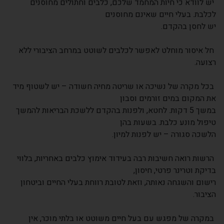
יש לוודא כי חיות המחמד שלכם, כלבים וחתולים מחוסנים
לכלבת. בעלי חיים שאינם מחוסנים
יש לחסן בהקדם.
חל איסור מוחלט לאפשר לכלבים לשוטט במרחב הציבורי ללא
רצועה.
בכל מקרה של נשיכה או שריטה מחיה חשודה – יש לשטוף מיד
את המקום במים זורמים וסבון
במשך 5 דקות. לחטא, ולפנות בהקדם ללשכת הבריאות להמשך
טיפול מונע כלבת. בשעות בהן
הלשכה סגורה – יש לפנות למיון.
הרשות רואה חשיבות רבה בעידוד אימוץ כלבים באחריות, בלווי
בדיקת וטרינר פרטי, חיסון,
רישום והשגחה נאותה, וזאת לטובת רווחת בעלי החיים וביטחון
הציבור.
במקרה של מפגש עם בעל חיים משוטט או בלתי מוכר, אין